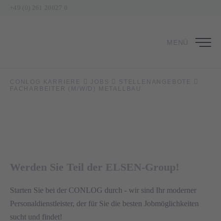
+49 (0) 261 20027 0
MENÜ
Facharbeiter (m/w/d) Metallbau
CONLOG KARRIERE
JOBS
STELLENANGEBOTE
FACHARBEITER (M/W/D) METALLBAU
in Gau-Algesheim
Werden Sie Teil der ELSEN-Group!
Starten Sie bei der CONLOG durch - wir sind Ihr moderner
Personaldienstleister, der für Sie die besten Jobmöglichkeiten
sucht und findet!