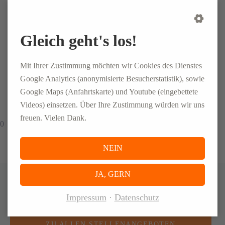
CONLOG GmbH & Co. KG
Europaplatz
Gleich geht's los!
55543 Bad Kreuznach
Mit Ihrer Zustimmung möchten wir Cookies des Dienstes
+49 (0)671 - 92039580
job.bad-kreuznach@conlog-pm.com
Google Analytics (anonymisierte Besucherstatistik), sowie
Google Maps (Anfahrtskarte) und Youtube (eingebettete
Videos) einsetzen. Über Ihre Zustimmung würden wir uns
freuen. Vielen Dank.
0
NEIN
JA, GERN
Nicht der richtige Job für Sie?
Impressum
Datenschutz
ZU ALLEN STELLENANGEBOTEN