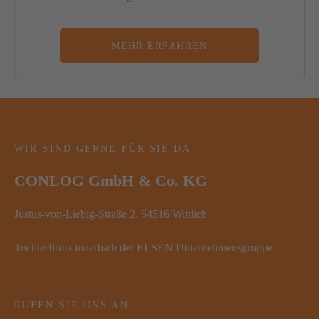
MEHR ERFAHREN
WIR SIND GERNE FÜR SIE DA
CONLOG GmbH & Co. KG
Justus-von-Liebig-Straße 2, 54516 Wittlich
Tochterfirma innerhalb der ELSEN Unternehmensgruppe
RUFEN SIE UNS AN