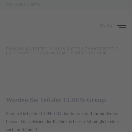
+49 (0) 261 20027 0
MENÜ
Lagerarbeiter (m/w/d) mit
Staplerschein
CONLOG KARRIERE
JOBS
STELLENANGEBOTE
LAGERARBEITER (M/W/D) MIT STAPLERSCHEIN
in Saarlouis
Werden Sie Teil der ELSEN-Group!
Starten Sie bei der CONLOG durch - wir sind Ihr moderner
Personaldienstleister, der für Sie die besten Jobmöglichkeiten
sucht und findet!