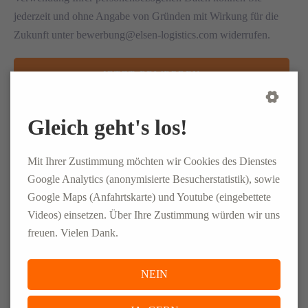
jederzeit und ohne Angabe von Gründen mit Wirkung für die
Zukunft unter bewerbung@elsen-logistics.com widerrufen.
JETZT BEWERBEN
Gleich geht's los!
CONLOG GmbH & Co. KG
Mit Ihrer Zustimmung möchten wir Cookies des Dienstes
Google Analytics (anonymisierte Besucherstatistik), sowie
Ahornweg 1-3
Google Maps (Anfahrtskarte) und Youtube (eingebettete
66740 Saarlouis
Videos) einsetzen. Über Ihre Zustimmung würden wir uns
freuen. Vielen Dank.
+49 (0)6831 4888-50
job.saarlouis@conlog-pm.com
NEIN