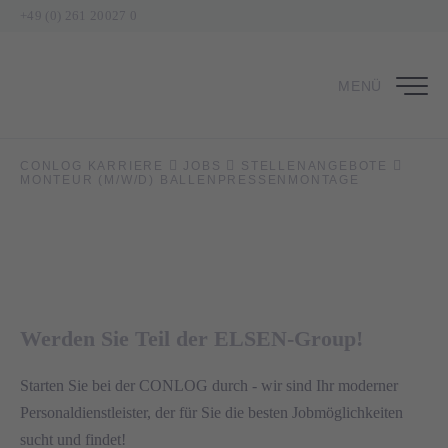
+49 (0) 261 20027 0
MENÜ
Monteur (m/w/d)
Ballenpressenmontage
CONLOG KARRIERE
JOBS
STELLENANGEBOTE
MONTEUR (M/W/D) BALLENPRESSENMONTAGE
in Reichenbach im Vogtland
Werden Sie Teil der ELSEN-Group!
Starten Sie bei der CONLOG durch - wir sind Ihr moderner
Personaldienstleister, der für Sie die besten Jobmöglichkeiten
sucht und findet!