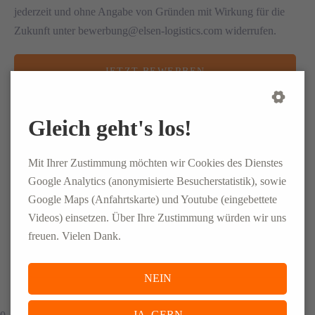
jederzeit und ohne Angabe von Gründen mit Wirkung für die
Zukunft unter bewerbung@elsen-logistics.com widerrufen.
JETZT BEWERBEN
Gleich geht's los!
CONLOG GmbH & Co. KG
Mit Ihrer Zustimmung möchten wir Cookies des Dienstes
Google Analytics (anonymisierte Besucherstatistik), sowie
Herschelstraße 13
Google Maps (Anfahrtskarte) und Youtube (eingebettete
08060 Zwickau
Videos) einsetzen. Über Ihre Zustimmung würden wir uns
+49 (0)375-3531540
freuen. Vielen Dank.
job.zwickau@conlog-pm.com
NEIN