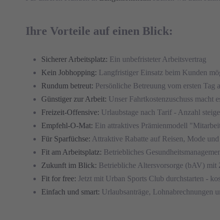
Ihre Vorteile auf einen Blick:
Sicherer Arbeitsplatz:
Ein unbefristeter Arbeitsvertrag
Kein Jobhopping:
Langfristiger Einsatz beim Kunden mö
Rundum betreut:
Persönliche Betreuung vom ersten Tag 
Günstiger zur Arbeit:
Unser Fahrtkostenzuschuss macht e
Freizeit-Offensive:
Urlaubstage nach Tarif - Anzahl steige
Empfehl-O-Mat:
Ein attraktives Prämienmodell "Mitarbei
Für Sparfüchse:
Attraktive Rabatte auf Reisen, Mode und
Fit am Arbeitsplatz:
Betriebliches Gesundheitsmanageme
Zukunft im Blick:
Betriebliche Altersvorsorge (bAV) mit 
Fit for free:
Jetzt mit Urban Sports Club durchstarten - ko
Einfach und smart:
Urlaubsanträge, Lohnabrechnungen u