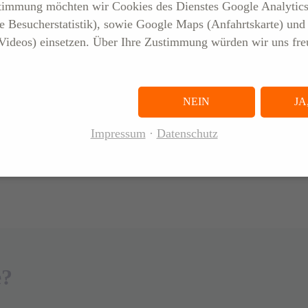
stimmung möchten wir Cookies des Dienstes Google Analytic
e Besucherstatistik), sowie Google Maps (Anfahrtskarte) und
en, sofern Sie mit der Verarbeitung Ihrer Daten durch WhatsApp selbs
 Videos) einsetzen. Über Ihre Zustimmung würden wir uns fre
sind. Diese finden Sie unter elsen-logistics.com/whatsapp. Ihre Einw
 können Sie jederzeit und ohne Angabe von Gründen mit Wirkung für 
NEIN
JA
Impressum
Datenschutz
e?