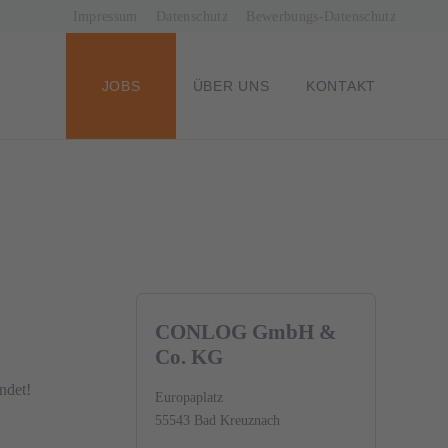
Navigation
Impressum
Datenschutz
Bewerbungs-Datenschutz
überspringen
NAVIGATION
JOBS
ÜBER UNS
KONTAKT
ÜBERSPRINGEN
CONLOG GmbH &
Co. KG
ndet!
Europaplatz
55543 Bad Kreuznach