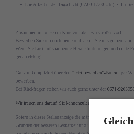
Die Arbeit in der Tagschicht (07:00-17:00 Uhr) ist für Sie
Zusammen mit unserem Kunden haben wir Großes vor!
Bewerben Sie sich noch heute und lassen Sie uns gemeinsam Ih
Wenn Sie Lust auf spannende Herausforderungen und echte E
genau richtig!
Ganz unkompliziert über den
"Jetzt bewerben"-Button
, per W
bewerben.
Bei Rückfragen stehen wir auch gerne unter der
0671-920395
Wir freuen uns darauf, Sie kennenzulernen!
Sofern in dieser Stellenanzeige die männliche Form oder sons
Gleich 
Gründen der besseren Lesbarkeit und ist als geschlechtsneutra
männliche sowie dritte Geschlecht (m/w/d).