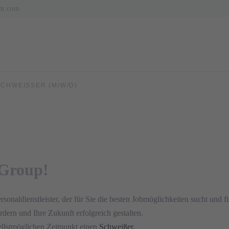
pm.com
SCHWEISSER (M/W/D)
-Group!
naldienstleister, der für Sie die besten Jobmöglichkeiten sucht und fi
ern und Ihre Zukunft erfolgreich gestalten.
llstmöglichen Zeitpunkt einen
Schweißer
.