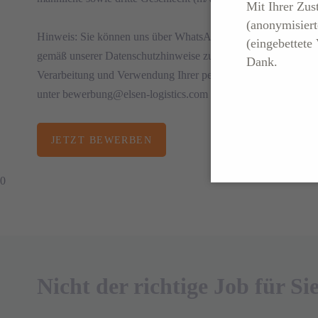
Mit Ihrer Zu
(anonymisiert
Hinweis: Sie können uns über WhatsApp eine Nachricht schick
(eingebettete
gemäß unserer Datenschutzhinweise zu WhatsApp einverstanden 
Dank.
Verarbeitung und Verwendung Ihrer personenbezogenen Daten
unter bewerbung@elsen-logistics.com widerrufen.
JETZT BEWERBEN
0
Nicht der richtige Job für Si