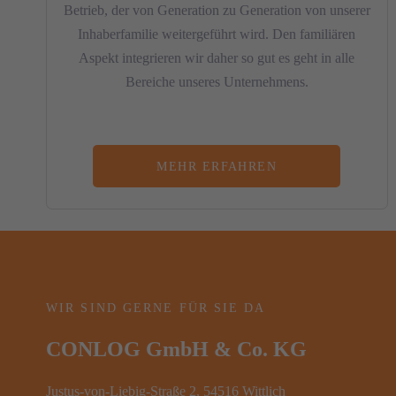
Betrieb, der von Generation zu Generation von unserer
Inhaberfamilie weitergeführt wird. Den familiären
Aspekt integrieren wir daher so gut es geht in alle
Bereiche unseres Unternehmens.
MEHR ERFAHREN
WIR SIND GERNE FÜR SIE DA
CONLOG GmbH & Co. KG
Justus-von-Liebig-Straße 2, 54516 Wittlich