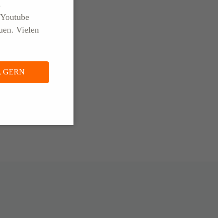
s
 Youtube
t und
uen. Vielen
illigung zur
die Zukunft
, GERN