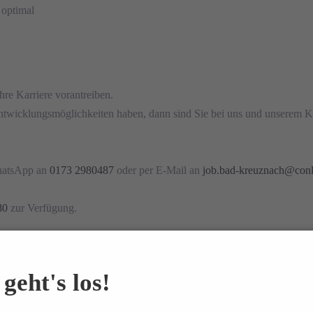
 optimal
re Karriere vorantreiben.
ntwicklungsmöglichkeiten haben, dann sind Sie bei uns und unserem 
hatsApp an
0173 2980487
oder per E-Mail an
job.bad-kreuznach@con
80
zur Verfügung.
tige Personenbezeichnungen verwendet werden, geschieht dies ausschlie
geht's los!
l zu verstehen. Angesprochen ist dabei grundsätzlich immer das weiblic