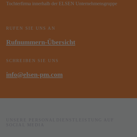
Tochterfirma innerhalb der ELSEN Unternehmensgruppe
RUFEN SIE UNS AN
Rufnummern-Übersicht
SCHREIBEN SIE UNS
info@elsen-pm.com
UNSERE PERSONALDIENSTLEISTUNG AUF
SOCIAL MEDIA