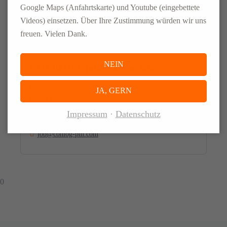
JETZT BEWERBEN
Google Maps (Anfahrtskarte) und Youtube (eingebettete
Videos) einsetzen. Über Ihre Zustimmung würden wir uns
freuen. Vielen Dank.
NEIN
CONLOG GmbH & Co. KG
Ruprechtstraße 37
JA, GERN
67483 Edesheim
Impressum
Datenschutz
+49 (0)261- 20027 160
job@conlog-pm.com
0