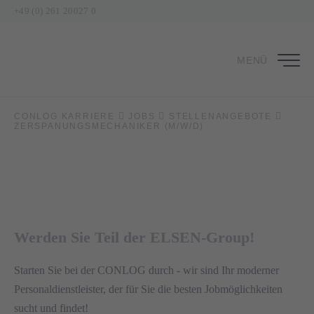
+49 (0) 261 20027 0
MENÜ
Zerspanungsmechaniker (m/w/d)
CONLOG KARRIERE
JOBS
STELLENANGEBOTE
ZERSPANUNGSMECHANIKER (M/W/D)
in Annweiler am Trifels
Werden Sie Teil der ELSEN-Group!
Starten Sie bei der CONLOG durch - wir sind Ihr moderner
Personaldienstleister, der für Sie die besten Jobmöglichkeiten
sucht und findet!