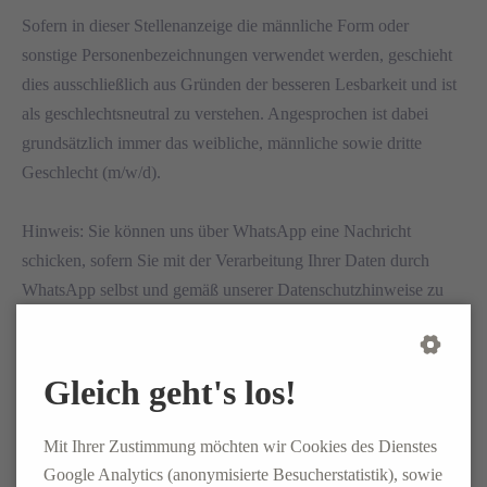
Sofern in dieser Stellenanzeige die männliche Form oder
sonstige Personenbezeichnungen verwendet werden, geschieht
dies ausschließlich aus Gründen der besseren Lesbarkeit und ist
als geschlechtsneutral zu verstehen. Angesprochen ist dabei
grundsätzlich immer das weibliche, männliche sowie dritte
Geschlecht (m/w/d).
Hinweis: Sie können uns über WhatsApp eine Nachricht
schicken, sofern Sie mit der Verarbeitung Ihrer Daten durch
WhatsApp selbst und gemäß unserer Datenschutzhinweise zu
WhatsApp einverstanden sind. Diese finden Sie unter elsen-
logistics.com/whatsapp. Ihre Einwilligung zur Verarbeitung und
Verwendung Ihrer personenbezogenen Daten können Sie
Gleich geht's los!
jederzeit und ohne Angabe von Gründen mit Wirkung für die
Zukunft unter bewerbung@elsen-logistics.com widerrufen.
Mit Ihrer Zustimmung möchten wir Cookies des Dienstes
Google Analytics (anonymisierte Besucherstatistik), sowie