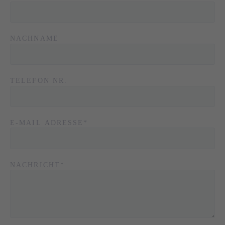
NACHNAME
TELEFON NR.
PFLICHTFELD
E-MAIL ADRESSE
*
PFLICHTFELD
NACHRICHT
*