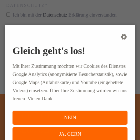
PFLICHTFELD
DATENSCHUTZ
*
Ich bin mit der
Datenschutz
Erklärung einverstanden
Bitte rechnen Sie 3 plus 9.
Gleich geht's los!
ABSENDEN
Mit Ihrer Zustimmung möchten wir Cookies des Dienstes
Google Analytics (anonymisierte Besucherstatistik), sowie
Google Maps (Anfahrtskarte) und Youtube (eingebettete
Videos) einsetzen. Über Ihre Zustimmung würden wir uns
freuen. Vielen Dank.
WIR SIND GERNE FÜR SIE DA
NEIN
CONLOG GmbH & Co. KG
JA, GERN