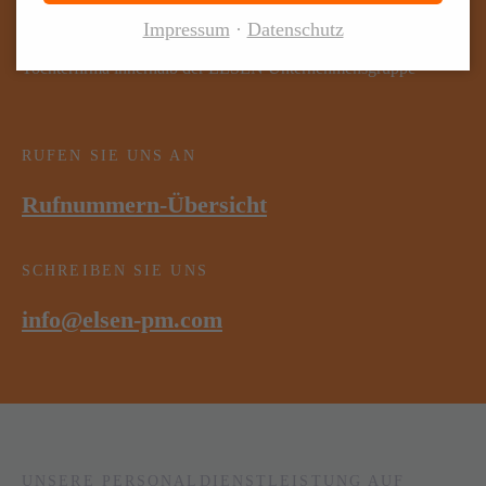
Justus-von-Liebig-Straße 2, 54516 Wittlich
Impressum
Datenschutz
Tochterfirma innerhalb der ELSEN Unternehmensgruppe
RUFEN SIE UNS AN
Rufnummern-Übersicht
SCHREIBEN SIE UNS
info@elsen-pm.com
UNSERE PERSONALDIENSTLEISTUNG AUF